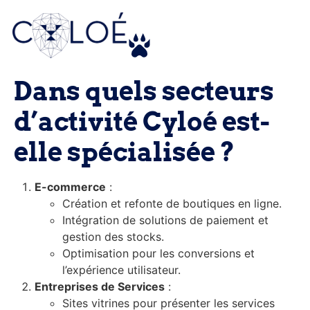
Aller au
Nos expertises
contenu
Dans quels secteurs
principal
Nous vous formons
d’activité Cyloé est-
L’Agence
elle spécialisée ?
L’équipe
Nos références
E-commerce
:
Création et refonte de boutiques en ligne.
E-actualites
Intégration de solutions de paiement et
gestion des stocks.
Contact
Optimisation pour les conversions et
FAQ
l’expérience utilisateur.
Entreprises de Services
:
Sites vitrines pour présenter les services