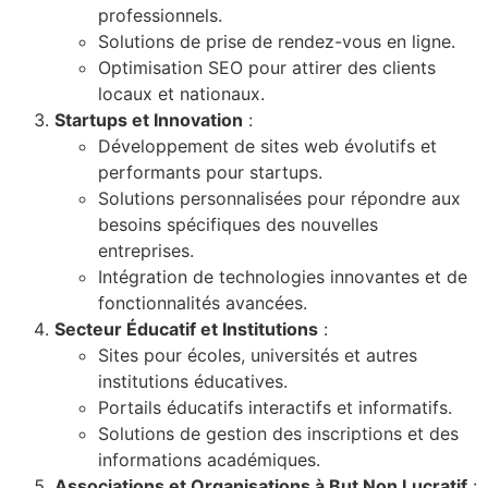
Combien ça coûte un site in
professionnels.
Répondez à quelques questions et déco
de votre projet digital
Solutions de prise de rendez-vous en ligne.
J'estime le prix de mon 
Optimisation SEO pour attirer des clients
locaux et nationaux.
Appelez-nous au +3317
Startups et Innovation
:
Développement de sites web évolutifs et
performants pour startups.
Solutions personnalisées pour répondre aux
besoins spécifiques des nouvelles
entreprises.
Intégration de technologies innovantes et de
fonctionnalités avancées.
Secteur Éducatif et Institutions
:
Sites pour écoles, universités et autres
institutions éducatives.
Portails éducatifs interactifs et informatifs.
Solutions de gestion des inscriptions et des
informations académiques.
Associations et Organisations à But Non Lucratif
: