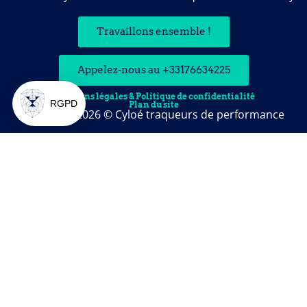
Travaillons ensemble !
Appelez-nous au +33176634225
Mentions légales & Politique de confidentialité
RGPD
Plan du site
Copyright 2026 © Cyloé traqueurs de performance
Plateforme de Gestion du Consentement : Personnalisez vos O
Axeptio consent
Notre plateforme vous permet d'adapter et de gérer vos paramètr