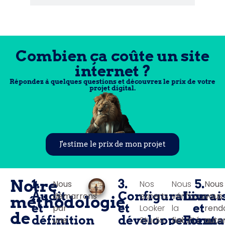
Combien ça coûte un site
internet ?
Répondez à quelques questions et découvrez le prix de votre
projet digital.
J'estime le prix de mon projet
Notre
1.
3.
5.
Nous
Nos
Nous
Nous
Audit
Configuration
Livrai
démarrons
experts
vérifions
vous
méthodologie
et
et
et
par
Looker
la
rend
de
définition
développement
Forma
une
Studio
fiabilité
auto