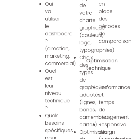
Qui
en
de
va
place
votre
utiliser
des
charte
le
périodes
graphique
dashboard
de
(couleurs,
?
comparaison
logo,
(direction,
typographies)
marketing,
Choix
Optimisation
commercial)
des
technique
Quel
types
:
est
de
leur
graphiques
Performance
niveau
adaptés
et
technique
(lignes,
temps
?
barres,
de
Quels
camemberts,
chargement
besoins
cartes)
Responsive
spécifiques
Optimisation
design
pour