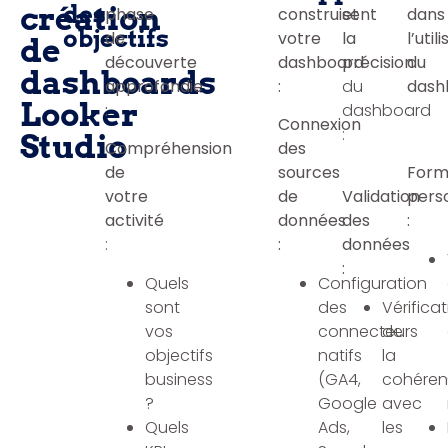
création
des
phase
construisent
et
dans
objectifs
de
votre
la
l’util
de
découverte
dashboard
précision
du
dashboards
approfondie
:
du
dash
Looker
:
dashboard
:
Connexion
:
Studio
Compréhension
des
de
sources
Form
votre
de
Validation
pers
activité
données
des
:
:
:
données
:
Quels
Configuration
sont
des
Vérifica
vos
connecteurs
de
objectifs
natifs
la
business
(GA4,
cohére
?
Google
avec
Quels
Ads,
les