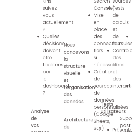
KPIs
Search
sources
suivez-
Console)
Tests
vous
Mise
de
actuellement
en
calculs
?
place
et
Quelles
des
de
décisions
connecteurs
formule
Nous
doivent
tiers
Contrôl
concevons
être
si
des
la
facilitées
nécessaire
filtres
structure
par
Création
et
visuelle
le
de
des
et
dashboard
sources
interact
l’organisation
?
de
des
données
données
Tests
personnalisées
:
Analyse
utilisateurs
(Google
de
:
Supp
Architecture
Sheets,
vos
post
de
SQL)
Présenta