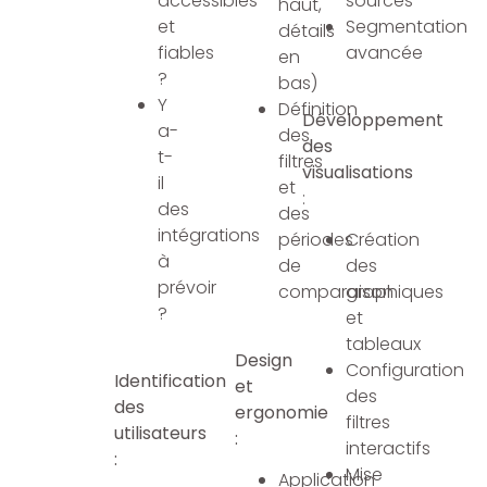
accessibles
sources
haut,
et
Segmentation
détails
fiables
avancée
en
?
bas)
Y
Définition
Développement
a-
des
des
t-
filtres
visualisations
il
et
:
des
des
intégrations
périodes
Création
à
de
des
prévoir
comparaison
graphiques
?
et
tableaux
Design
Configuration
Identification
et
des
des
ergonomie
filtres
utilisateurs
:
interactifs
:
Mise
Application