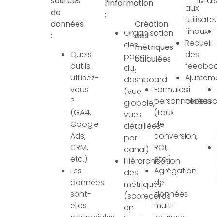
sources
livra
l’information
aux
de
:
:
utilisate
données
Création
finaux
Organisation
:
des
Recueil
des
métriques
Quels
des
pages
calculées
outils
feedbac
du
:
utilisez-
Ajustem
dashboard
vous
Formules
si
(vue
?
personnalisées
nécessa
globale,
(GA4,
(taux
vues
Google
de
détaillées
Ads,
conversion,
par
CRM,
ROI,
canal)
etc.)
etc.)
Hiérarchisation
Les
Agrégation
des
données
de
métriques
sont-
données
(scorecards
elles
multi-
en