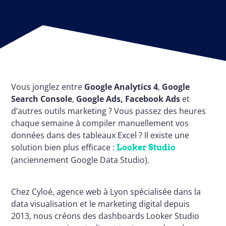
Combien ça
Répondez à quelq
d
J'estime
Appelez
Vous jonglez entre
Google Analytics 4
,
Google
Search Console
,
Google Ads,
Facebook Ads
et
d’autres outils marketing ? Vous passez des heures
chaque semaine à compiler manuellement vos
données dans des tableaux Excel ? Il existe une
solution bien plus efficace :
Looker Studio
(anciennement Google Data Studio).
Chez Cyloé, agence web à Lyon spécialisée dans la
data visualisation et le marketing digital depuis
2013, nous créons des dashboards Looker Studio