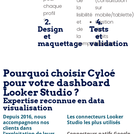
de
(consultation
chaque
la
sur
profil
lisibilité
mobile/tablette)
?
2.
4.
et
Gestion
Design
Tests
de
des
et
et
la
droits
maquettage
validation
compréhension
d’accès
Pourquoi choisir Cyloé
pour votre dashboard
Looker Studio ?
Expertise reconnue en data
visualisation
Depuis 2016, nous
Les connecteurs Looker
accompagnons nos
Studio les plus utilisés
clients dans
l’exploitation de leurs
Connecteurs natifs Google