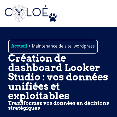
Nos expertis
Nous vous f
> Maintenance de site wordpress
Accueil
L’Agence
Création de
L’équipe
dashboard Looker
Nos référenc
Studio : vos données
E-actualites
unifiées et
Contact
exploitables
FAQ
Transformez vos données en décisions
stratégiques